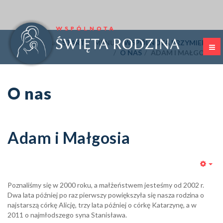
Jesteś tutaj:
START
MENU
WSPÓLNOTA PRZYMIERZA
O NAS
ADAM I MAŁGOSIA
O nas
Adam i Małgosia
Emp
Poznaliśmy się w 2000 roku, a małżeństwem jesteśmy od 2002 r.
Dwa lata później po raz pierwszy powiększyła się nasza rodzina o
najstarszą córkę Alicję, trzy lata później o córkę Katarzynę, a w
2011 o najmłodszego syna Stanisława.