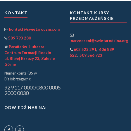
KONTAKT
KONTAKT KURSY
PRZEDMAŁŻEŃSKIE
kontakt@swietarodzina.org
509 793 280
narzeczeni@swietarodzina.org
Parafia św. Huberta -
602 523 291
,
606 889
Centrum Formacji Rodzin
522
,
509 566 723
ul. Białej Brzozy 23, Zalesie
Górne
Numer konta (BS w
Białobrzegach):
92 9117 0000 0800 0005
2000 0030
ODWIEDŹ NAS NA: