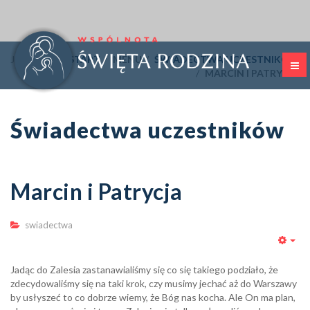
Jesteś tutaj:
START
MENU
ŚWIADECTWA UCZESTNIKÓW
MARCIN I PATRYCJA
Świadectwa uczestników
Marcin i Patrycja
swiadectwa
Emp
Jadąc do Zalesia zastanawialiśmy się co się takiego podziało, że
zdecydowaliśmy się na taki krok, czy musimy jechać aż do Warszawy
by usłyszeć to co dobrze wiemy, że Bóg nas kocha. Ale On ma plan,