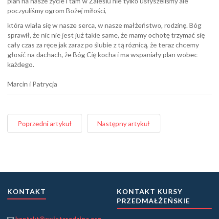
plan na nasze życie i tam w Zalesiu nie tylko usłyszeliśmy ale
poczyuliśmy ogrom Bożej miłości,
która wlała się w nasze serca, w nasze małżeństwo, rodzinę. Bóg
sprawił, że nic nie jest już takie same, że mamy ochotę trzymać się
cały czas za ręce jak zaraz po ślubie z tą róznicą, że teraz chcemy
głosić na dachach, że Bóg Cię kocha i ma wspaniały plan wobec
każdego.
Marcin i Patrycja
Poprzedni artykuł
Następny artykuł
KONTAKT
KONTAKT KURSY
PRZEDMAŁŻEŃSKIE