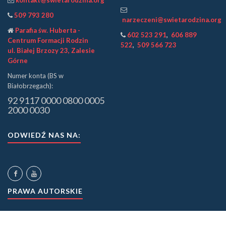
kontakt@swietarodzina.org
509 793 280
narzeczeni@swietarodzina.org
Parafia św. Huberta -
602 523 291
,
606 889
Centrum Formacji Rodzin
522
,
509 566 723
ul. Białej Brzozy 23, Zalesie
Górne
Numer konta (BS w
Białobrzegach):
92 9117 0000 0800 0005
2000 0030
ODWIEDŹ NAS NA:
PRAWA AUTORSKIE
©
Wspólnota Święta Rodzina.