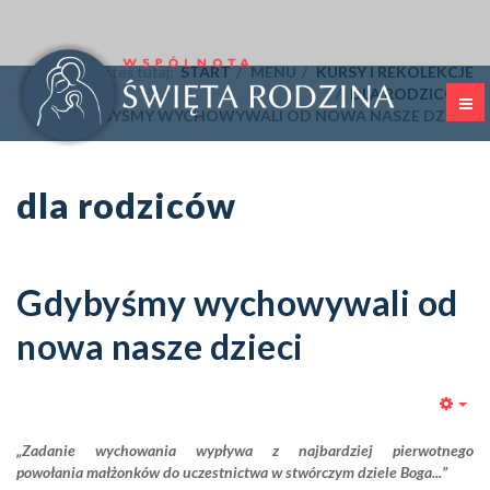
Jesteś tutaj:
START
MENU
KURSY I REKOLEKCJE
DLA RODZICÓW
GDYBYŚMY WYCHOWYWALI OD NOWA NASZE DZIECI
dla rodziców
Gdybyśmy wychowywali od
nowa nasze dzieci
Emp
„Zadanie wychowania wypływa z najbardziej pierwotnego
powołania
małżonków do uczestnictwa w stwórczym dziele Boga...”