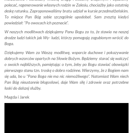
polecać, regenerowanie własnych rodzin w Zalesiu, chociażby jako ostatnią
deskę ratunku. Zaproponowaliśmy bratu udział w kursie przedmałżeńskim.
To miejsce Pan Bóg sobie szczególnie upodobał. Sam zresztą kiedyś
powiedział: "Po owocach ich poznacie".
W naszych modlitwach dziękujemy Panu Bogu za to, że stawia na naszej
drodze ludzi takich jak Wy- ludzi, którzy pomagają zagubionym wrócić do
Boga.
Dziękujemy Wam za Waszą modlitwę, wsparcie duchowe i pokazywanie
dobrych wzorców opartych na Słowie Bożym. Będziemy starać się walczyć
o swoich najbliższych, pamiętając o tym, żeby po Bogu stawiać obowiązki
pierwszego stanu tzn. troskę o dobro rodzinne. Wierzymy, że z Bogiem nam
się uda, bo u "Pana Boga nie ma nic niemożliwego". Natomiast Wam niech
Pan Bóg nieustannie błogosławi, daje Wam siłę i zdrowie oraz potrzebne
łaski do dalszej służby.
Magda i Jarek