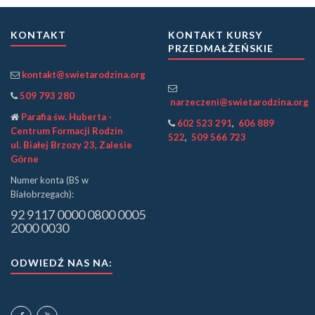
KONTAKT
KONTAKT KURSY
PRZEDMAŁŻEŃSKIE
kontakt@swietarodzina.org
509 793 280
narzeczeni@swietarodzina.org
Parafia św. Huberta -
602 523 291
,
606 889
Centrum Formacji Rodzin
522
,
509 566 723
ul. Białej Brzozy 23, Zalesie
Górne
Numer konta (BS w
Białobrzegach):
92 9117 0000 0800 0005
2000 0030
ODWIEDŹ NAS NA: