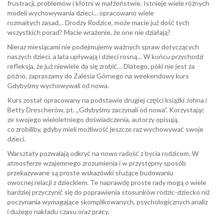
frustracji, problemów i kłótni w małżeństwie. Istnieje wiele różnych
modeli wychowywania dzieci… opracowano wiele
rozmaitych zasad… Drodzy Rodzice, może macie już dość tych
wszystkich porad? Macie wrażenie, że one nie działają?
Nieraz miesiącami nie podejmujemy ważnych spraw dotyczących
naszych dzieci, a lata upływają i dzieci rosną… W końcu przychodzi
refleksja, że już niewiele da się zrobić… Dlatego, póki nie jest za
późno, zapraszamy do Zalesia Górnego na weekendowy kurs
Gdybyśmy wychowywali od nowa.
Kurs został opracowany na podstawie drugiej części książki Johna i
Betty Drescherów, pt. ,,Gdybyśmy zaczynali od nowa”. Korzystając
ze swojego wieloletniego doświadczenia, autorzy opisują,
co zrobiliby, gdyby mieli możliwość jeszcze raz wychowywać swoje
dzieci.
Warsztaty pozwalają odkryć na nowo radość z bycia rodzicem. W
atmosferze wzajemnego zrozumienia i w przystępny sposób
przekazywane są proste wskazówki służące budowaniu
owocnej relacji z dzieckiem. Te naprawdę proste rady mogą o wiele
bardziej przyczynić się do poprawienia stosunków rodzic-dziecko niż
poczynania wymagające skomplikowanych, psychologicznych analiz
i dużego nakładu czasu oraz pracy.