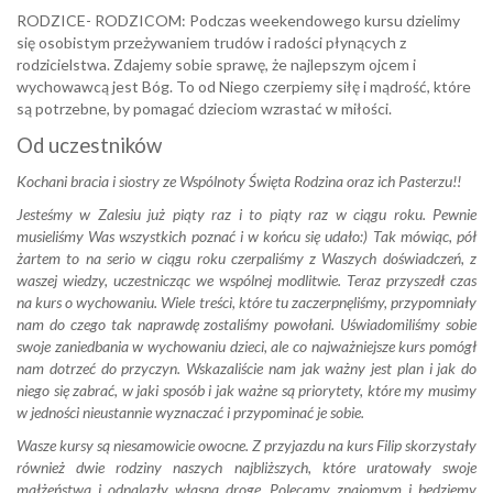
RODZICE- RODZICOM: Podczas weekendowego kursu dzielimy
się osobistym przeżywaniem trudów i radości płynących z
rodzicielstwa. Zdajemy sobie sprawę, że najlepszym ojcem i
wychowawcą jest Bóg. To od Niego czerpiemy siłę i mądrość, które
są potrzebne, by pomagać dzieciom wzrastać w miłości.
Od uczestników
Kochani bracia i siostry ze Wspólnoty Święta Rodzina oraz ich Pasterzu!!
Jesteśmy w Zalesiu już piąty raz i to piąty raz w ciągu roku. Pewnie
musieliśmy Was wszystkich poznać i w końcu się udało:) Tak mówiąc, pół
żartem to na serio w ciągu roku czerpaliśmy z Waszych doświadczeń, z
waszej wiedzy, uczestnicząc we wspólnej modlitwie. Teraz przyszedł czas
na kurs o wychowaniu. Wiele treści, które tu zaczerpnęliśmy, przypomniały
nam do czego tak naprawdę zostaliśmy powołani. Uświadomiliśmy sobie
swoje zaniedbania w wychowaniu dzieci, ale co najważniejsze kurs pomógł
nam dotrzeć do przyczyn. Wskazaliście nam jak ważny jest plan i jak do
niego się zabrać, w jaki sposób i jak ważne są priorytety, które my musimy
w jedności nieustannie wyznaczać i przypominać je sobie.
Wasze kursy są niesamowicie owocne. Z przyjazdu na kurs Filip skorzystały
również dwie rodziny naszych najbliższych, które uratowały swoje
małżeństwa i odnalazły własną drogę. Polecamy znajomym i będziemy