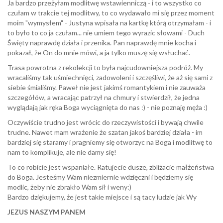
Ja bardzo przeżyłam modlitwę wstawienniczą - i to wszystko co
czułam w trakcie tej modlitwy, to co wydawało mi się przez moment
moim "wymysłem" - Justyna wpisała na kartkę którą otrzymałam - i
to było to co ja czułam... nie umiem tego wyrazic słowami - Duch
Święty naprawdę działa i przenika. Pan naprawdę mnie kocha i
pokazał, że On do mnie mówi, a ja tylko muszę się wsłuchać.
Trasa powrotna z rekolekcji to była najcudowniejsza podróż. My
wracaliśmy tak uśmiechnięci, zadowoleni i szczęśliwi, że aż się sami z
siebie śmialiśmy. Paweł nie jest jakimś romantykiem i nie zauważa
szczegółów, a wracając patrzył na chmury i stwierdził, że jedna
wyglądają jak ręka Boga wyciągnięta do nas :) - nie poznaję męża :)
Oczywiście trudno jest wrócic do rzeczywistości i bywają chwile
trudne. Nawet mam wrażenie że szatan jakoś bardziej działa - im
bardziej się staramy i pragniemy się otworzyc na Boga i modlitwę to
nam to komplikuje, ale nie damy się!
To co robicie jest wspaniałe. Ratujecie dusze, zbliżacie małżeństwa
do Boga. Jesteśmy Wam niezmiernie wdzięczni i będziemy się
modlic, żeby nie zbrakło Wam sił i weny:)
Bardzo dziękujemy, że jest takie miejsce i są tacy ludzie jak Wy
JEZUS NASZYM PANEM