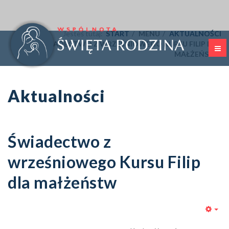
Jesteś tutaj:
START
MENU
AKTUALNOŚCI
ŚWIADECTWO Z WRZEŚNIOWEGO KURSU FILIP DLA
MAŁŻEŃSTW
Aktualności
Świadectwo z
wrześniowego Kursu Filip
dla małżeństw
Emp