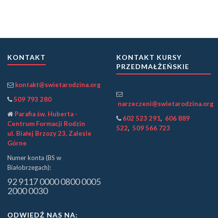
KONTAKT
KONTAKT KURSY
PRZEDMAŁŻEŃSKIE
kontakt@swietarodzina.org
509 793 280
narzeczeni@swietarodzina.org
Parafia św. Huberta -
602 523 291
,
606 889
Centrum Formacji Rodzin
522
,
509 566 723
ul. Białej Brzozy 23, Zalesie
Górne
Numer konta (BS w
Białobrzegach):
92 9117 0000 0800 0005
2000 0030
ODWIEDŹ NAS NA: