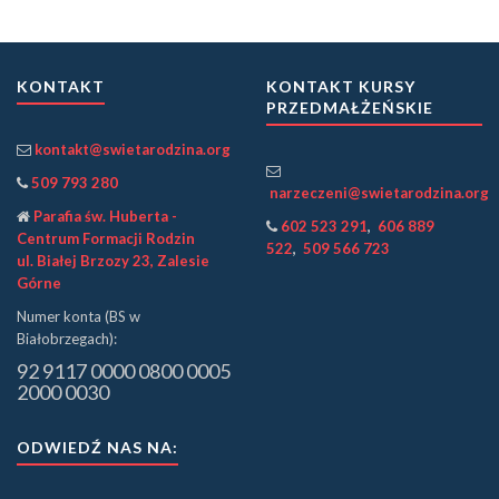
KONTAKT
KONTAKT KURSY
PRZEDMAŁŻEŃSKIE
kontakt@swietarodzina.org
509 793 280
narzeczeni@swietarodzina.org
Parafia św. Huberta -
602 523 291
,
606 889
Centrum Formacji Rodzin
522
,
509 566 723
ul. Białej Brzozy 23, Zalesie
Górne
Numer konta (BS w
Białobrzegach):
92 9117 0000 0800 0005
2000 0030
ODWIEDŹ NAS NA: