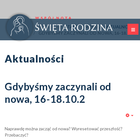
Jesteś tutaj:
START
MENU
AKTUALNOŚCI
GDYBYŚMY ZACZYNALI OD NOWA, 16-18.10.2
Aktualności
Gdybyśmy zaczynali od
nowa, 16-18.10.2
Emp
Naprawdę można zacząć od nowa? Wyresetować przeszłość?
Przebaczyć?