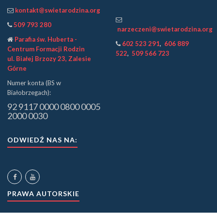
kontakt@swietarodzina.org
509 793 280
narzeczeni@swietarodzina.org
Parafia św. Huberta -
602 523 291
,
606 889
Centrum Formacji Rodzin
522
,
509 566 723
ul. Białej Brzozy 23, Zalesie
Górne
Numer konta (BS w
Białobrzegach):
92 9117 0000 0800 0005
2000 0030
ODWIEDŹ NAS NA:
PRAWA AUTORSKIE