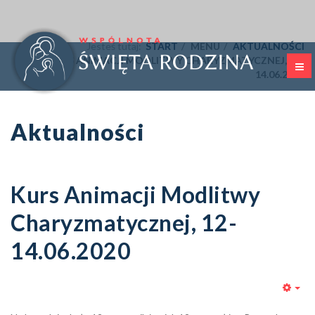
Jesteś tutaj:
START
MENU
AKTUALNOŚCI
KURS ANIMACJI MODLITWY CHARYZMATYCZNEJ, 12-
14.06.2020
Aktualności
Kurs Animacji Modlitwy
Charyzmatycznej, 12-
14.06.2020
Emp