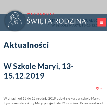
Jesteś tutaj:
START
MENU
AKTUALNOŚCI
W SZKOLE MARYI, 13-15.12.2019
Aktualności
W Szkole Maryi, 13-
15.12.2019
Emp
W dniach od 13 do 15 grudnia 2019 odbył się kurs w szkole Maryi.
Tym razem do szkoły Maryi przyjechało 21 uczniów. Przez weekend