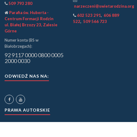
509 793 280
narzeczeni@swietarodzina.org
Parafia św. Huberta -
602 523 291
,
606 889
Centrum Formacji Rodzin
522
,
509 566 723
ul. Białej Brzozy 23, Zalesie
Górne
Numer konta (BS w
Białobrzegach):
92 9117 0000 0800 0005
2000 0030
ODWIEDŹ NAS NA:
PRAWA AUTORSKIE
©
Wspólnota Święta Rodzina.
Kopiowanie i udostępnianie bez zgody zabronione.